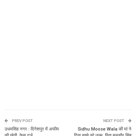
PREV POST
NEXT POST
उधमसिंह नगर : दिनेशपुर में अफीम
Sidhu Moose Wala की मां ने
की खेती, केस दर्ज
दिया बच्‍चे को जन्म, पिता बलकौर सिंह