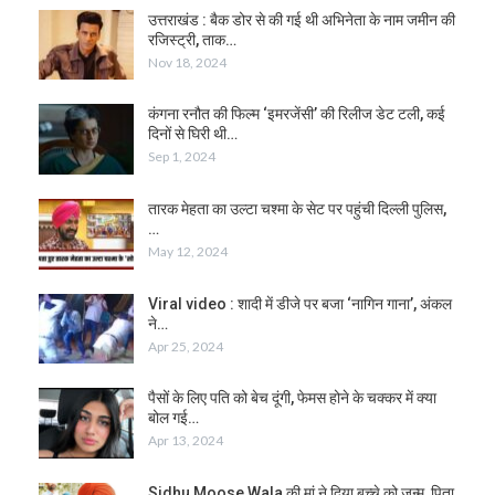
उत्तराखंड : बैक डोर से की गई थी अभिनेता के नाम जमीन की
रजिस्ट्री, ताक…
Nov 18, 2024
कंगना रनौत की फिल्म ‘इमरजेंसी’ की रिलीज डेट टली, कई
दिनों से घिरी थी…
Sep 1, 2024
तारक मेहता का उल्टा चश्मा के सेट पर पहुंची दिल्ली पुलिस,
…
May 12, 2024
Viral video : शादी में डीजे पर बजा ‘नागिन गाना’, अंकल
ने…
Apr 25, 2024
पैसों के लिए पति को बेच दूंगी, फेमस होने के चक्कर में क्या
बोल गई…
Apr 13, 2024
Sidhu Moose Wala की मां ने दिया बच्‍चे को जन्म, पिता